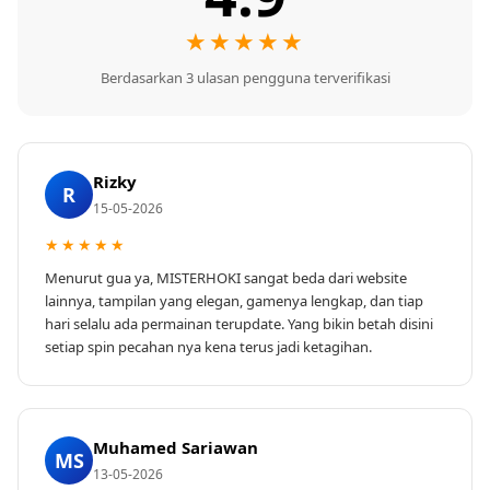
★★★★★
Berdasarkan 3 ulasan pengguna terverifikasi
Rizky
R
15-05-2026
★★★★★
Menurut gua ya, MISTERHOKI sangat beda dari website
lainnya, tampilan yang elegan, gamenya lengkap, dan tiap
hari selalu ada permainan terupdate. Yang bikin betah disini
setiap spin pecahan nya kena terus jadi ketagihan.
Muhamed Sariawan
MS
13-05-2026