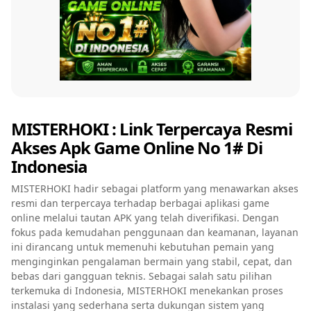
MISTERHOKI : Link Terpercaya Resmi
Akses Apk Game Online No 1# Di
Indonesia
MISTERHOKI hadir sebagai platform yang menawarkan akses
resmi dan terpercaya terhadap berbagai aplikasi game
online melalui tautan APK yang telah diverifikasi. Dengan
fokus pada kemudahan penggunaan dan keamanan, layanan
ini dirancang untuk memenuhi kebutuhan pemain yang
menginginkan pengalaman bermain yang stabil, cepat, dan
bebas dari gangguan teknis. Sebagai salah satu pilihan
terkemuka di Indonesia, MISTERHOKI menekankan proses
instalasi yang sederhana serta dukungan sistem yang