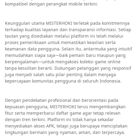
kompatibel dengan perangkat mobile terkini.
Keunggulan utama MISTERHOKI terletak pada komitmennya
terhadap kualitas layanan dan transparansi informasi. Setiap
tautan yang disediakan melalui platform ini telah melalui
proses pemeriksaan untuk memastikan keaslian serta
keamanan data pengguna. Selain itu, antarmuka yang intuitif
memudahkan siapa saja—baik pemain baru maupun yang
berpengalaman—untuk mengakses koleksi game online
tanpa kesulitan berarti. Dukungan pelanggan yang responsif
juga menjadi salah satu pilar penting dalam menjaga
kepercayaan komunitas pengguna di seluruh Indonesia.
Dengan pendekatan profesional dan berorientasi pada
kepuasan pengguna, MISTERHOKI terus mengembangkan
fitur serta memperbarui daftar game agar tetap relevan
dengan tren terkini. Platform ini tidak hanya sekadar
menyediakan akses APK, tetapi juga berupaya menciptakan
lingkungan bermain yang nyaman, aman, dan terpercaya.