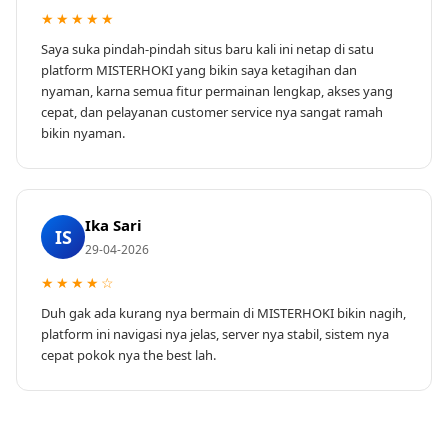
★★★★★
Saya suka pindah-pindah situs baru kali ini netap di satu
platform MISTERHOKI yang bikin saya ketagihan dan
nyaman, karna semua fitur permainan lengkap, akses yang
cepat, dan pelayanan customer service nya sangat ramah
bikin nyaman.
Ika Sari
IS
29-04-2026
★★★★☆
Duh gak ada kurang nya bermain di MISTERHOKI bikin nagih,
platform ini navigasi nya jelas, server nya stabil, sistem nya
cepat pokok nya the best lah.