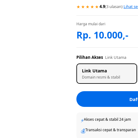
★★★★★
4.9
(3 ulasan)
Lihat s
Harga mulai dari
Rp. 10.000,-
Pilihan Akses
Link Utama
Link Utama
Domain resmi & stabil
Daf
Akses cepat & stabil 24 jam
⚡
Transaksi cepat & transparan
💰