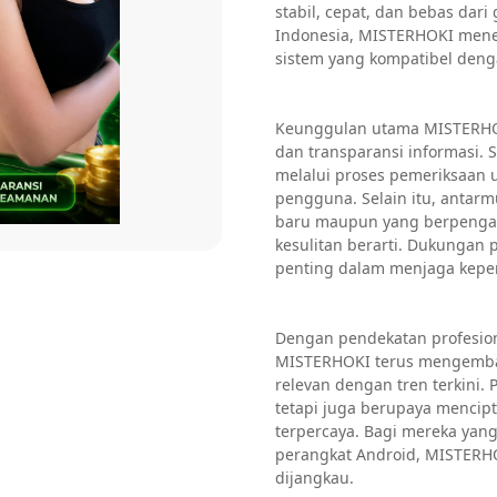
stabil, cepat, dan bebas dari
Indonesia, MISTERHOKI menek
sistem yang kompatibel denga
Keunggulan utama MISTERHOK
dan transparansi informasi. S
melalui proses pemeriksaan 
pengguna. Selain itu, antar
baru maupun yang berpenga
kesulitan berarti. Dukungan 
penting dalam menjaga keper
Dengan pendekatan profesion
MISTERHOKI terus mengemban
relevan dengan tren terkini. 
tetapi juga berupaya menci
terpercaya. Bagi mereka yang
perangkat Android, MISTERH
dijangkau.