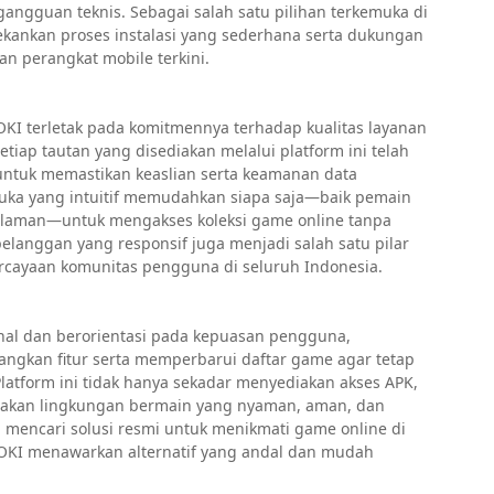
 gangguan teknis. Sebagai salah satu pilihan terkemuka di
ankan proses instalasi yang sederhana serta dukungan
n perangkat mobile terkini.
I terletak pada komitmennya terhadap kualitas layanan
etiap tautan yang disediakan melalui platform ini telah
untuk memastikan keaslian serta keamanan data
muka yang intuitif memudahkan siapa saja—baik pemain
laman—untuk mengakses koleksi game online tanpa
pelanggan yang responsif juga menjadi salah satu pilar
cayaan komunitas pengguna di seluruh Indonesia.
al dan berorientasi pada kepuasan pengguna,
gkan fitur serta memperbarui daftar game agar tetap
Platform ini tidak hanya sekadar menyediakan akses APK,
ptakan lingkungan bermain yang nyaman, aman, dan
 mencari solusi resmi untuk menikmati game online di
OKI menawarkan alternatif yang andal dan mudah