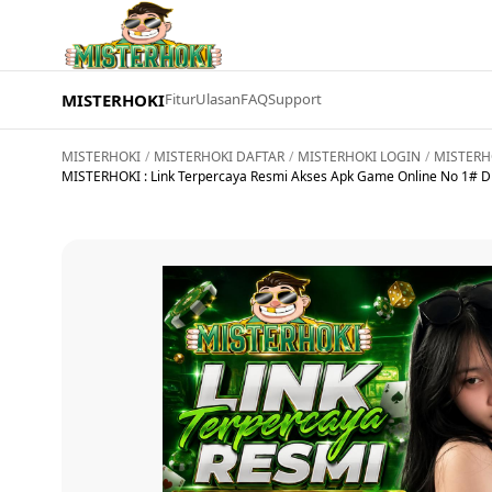
Fitur
Ulasan
FAQ
Support
MISTERHOKI
MISTERHOKI
/
MISTERHOKI DAFTAR
/
MISTERHOKI LOGIN
/
MISTERH
MISTERHOKI : Link Terpercaya Resmi Akses Apk Game Online No 1# Di