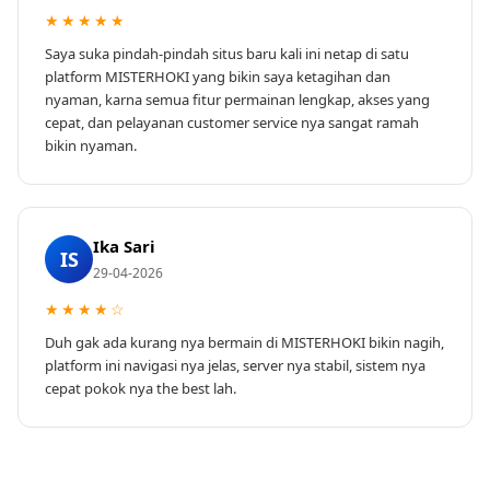
★★★★★
Saya suka pindah-pindah situs baru kali ini netap di satu
platform MISTERHOKI yang bikin saya ketagihan dan
nyaman, karna semua fitur permainan lengkap, akses yang
cepat, dan pelayanan customer service nya sangat ramah
bikin nyaman.
Ika Sari
IS
29-04-2026
★★★★☆
Duh gak ada kurang nya bermain di MISTERHOKI bikin nagih,
platform ini navigasi nya jelas, server nya stabil, sistem nya
cepat pokok nya the best lah.