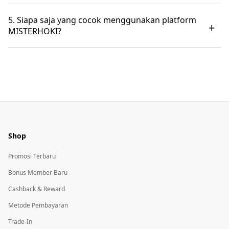
mengembangkan layanan agar tetap relevan, stabil, dan
MISTERHOKI menerapkan sistem keamanan berlapis yang
dapat diandalkan di seluruh wilayah Indonesia pada tahun
5. Siapa saja yang cocok menggunakan platform
mencakup enkripsi data, proteksi akun, dan monitoring
+
2026.
MISTERHOKI?
transaksi secara real-time. Setiap proses dirancang untuk
melindungi informasi pribadi serta memastikan setiap
Platform MISTERHOKI cocok bagi siapa saja yang mencari
aktivitas berjalan secara aman dan terkontrol.
situs game online resmi dan terpercaya di Indonesia. Baik
pengguna baru maupun berpengalaman dapat menikmati
layanan yang stabil, profesional, dan berorientasi pada
kepercayaan jangka panjang sepanjang tahun 2026.
Shop
Promosi Terbaru
Bonus Member Baru
Cashback & Reward
Metode Pembayaran
Trade-In