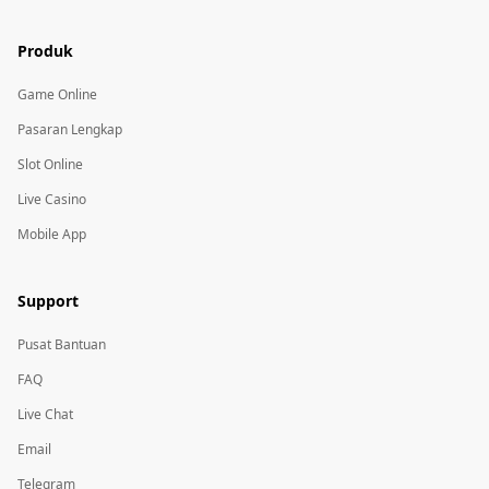
Produk
Game Online
Pasaran Lengkap
Slot Online
Live Casino
Mobile App
Support
Pusat Bantuan
FAQ
Live Chat
Email
Telegram