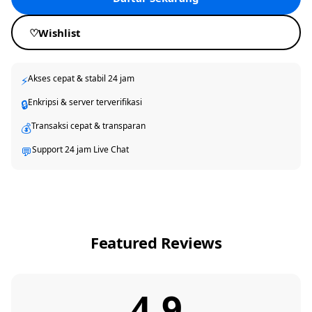
♡
Wishlist
Akses cepat & stabil 24 jam
⚡
Enkripsi & server terverifikasi
🔒
Transaksi cepat & transparan
💰
Support 24 jam Live Chat
💬
Featured Reviews
4.9