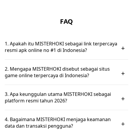
FAQ
1. Apakah itu MISTERHOKI sebagai link terpercaya
+
resmi apk online no #1 di Indonesia?
MISTERHOKI sudah di akui melalui liensi resmi yang
2. Mengapa MISTERHOKI disebut sebagai situs
memberikan pengelaman bermain yang optimal, dan sesnasi
+
game online terpercaya di Indonesia?
bermain yang lebih menyenangkan dari platform manapun.
MISTERHOKI memperoleh kepercayaan karena menerapkan
3. Apa keunggulan utama MISTERHOKI sebagai
sistem proteksi data berlapis, proses transaksi yang cepat
+
platform resmi tahun 2026?
dan aman, serta layanan pelanggan yang responsif.
Komitmen terhadap transparansi dan integritas menjadikan
Keunggulan utama MISTERHOKI terletak pada kombinasi
platform ini pilihan utama bagi pengguna yang
4. Bagaimana MISTERHOKI menjaga keamanan
teknologi modern, antarmuka yang mudah digunakan, dan
+
mengutamakan keamanan.
data dan transaksi pengguna?
fokus pada kenyamanan pengguna. Platform ini terus