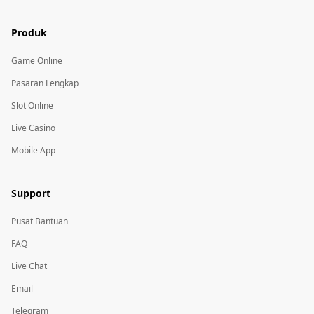
Produk
Game Online
Pasaran Lengkap
Slot Online
Live Casino
Mobile App
Support
Pusat Bantuan
FAQ
Live Chat
Email
Telegram