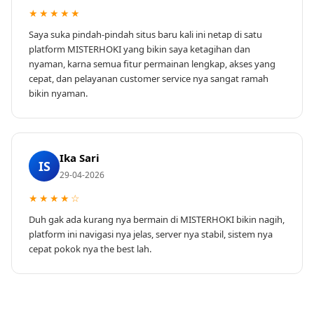
★★★★★
Saya suka pindah-pindah situs baru kali ini netap di satu
platform MISTERHOKI yang bikin saya ketagihan dan
nyaman, karna semua fitur permainan lengkap, akses yang
cepat, dan pelayanan customer service nya sangat ramah
bikin nyaman.
Ika Sari
IS
29-04-2026
★★★★☆
Duh gak ada kurang nya bermain di MISTERHOKI bikin nagih,
platform ini navigasi nya jelas, server nya stabil, sistem nya
cepat pokok nya the best lah.