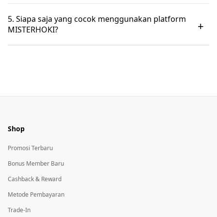
mengembangkan layanan agar tetap relevan, stabil, dan
MISTERHOKI menerapkan sistem keamanan berlapis yang
dapat diandalkan di seluruh wilayah Indonesia pada tahun
5. Siapa saja yang cocok menggunakan platform
mencakup enkripsi data, proteksi akun, dan monitoring
+
2026.
MISTERHOKI?
transaksi secara real-time. Setiap proses dirancang untuk
melindungi informasi pribadi serta memastikan setiap
Platform MISTERHOKI cocok bagi siapa saja yang mencari
aktivitas berjalan secara aman dan terkontrol.
situs game online resmi dan terpercaya di Indonesia. Baik
pengguna baru maupun berpengalaman dapat menikmati
layanan yang stabil, profesional, dan berorientasi pada
kepercayaan jangka panjang sepanjang tahun 2026.
Shop
Promosi Terbaru
Bonus Member Baru
Cashback & Reward
Metode Pembayaran
Trade-In