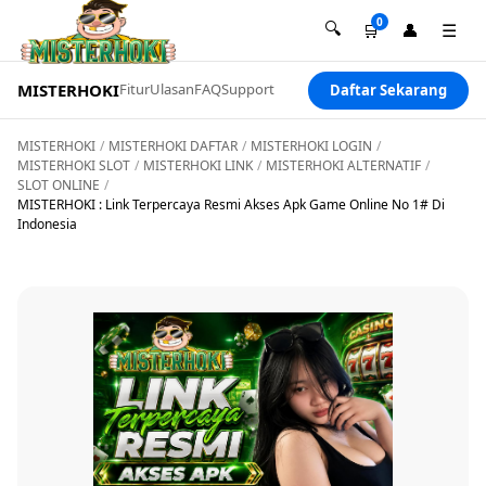
0
🔍
🛒
👤
☰
Fitur
Ulasan
FAQ
Support
MISTERHOKI
Daftar Sekarang
MISTERHOKI
/
MISTERHOKI DAFTAR
/
MISTERHOKI LOGIN
/
MISTERHOKI SLOT
/
MISTERHOKI LINK
/
MISTERHOKI ALTERNATIF
/
SLOT ONLINE
/
MISTERHOKI : Link Terpercaya Resmi Akses Apk Game Online No 1# Di
Indonesia