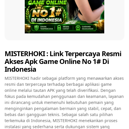
MISTERHOKI : Link Terpercaya Resmi
Akses Apk Game Online No 1# Di
Indonesia
MISTERHOKI hadir sebagai platform yang menawarkan akses
resmi dan terpercaya terhadap berbagai aplikasi game
online melalui tautan APK yang telah diverifikasi. Dengan
fokus pada kemudahan penggunaan dan keamanan, layanan
ini dirancang untuk memenuhi kebutuhan pemain yang
menginginkan pengalaman bermain yang stabil, cepat, dan
bebas dari gangguan teknis. Sebagai salah satu pilihan
terkemuka di Indonesia, MISTERHOKI menekankan proses
instalasi yang sederhana serta dukungan sistem yang