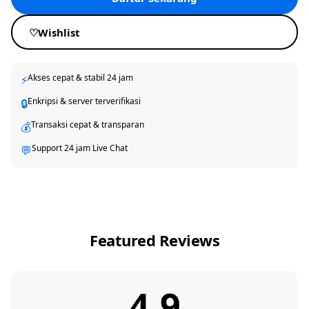
♡
Wishlist
Akses cepat & stabil 24 jam
⚡
Enkripsi & server terverifikasi
🔒
Transaksi cepat & transparan
💰
Support 24 jam Live Chat
💬
Featured Reviews
4.9