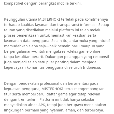
kompatibel dengan perangkat mobile terkini.
Keunggulan utama MISTERHOKI terletak pada komitmennya
terhadap kualitas layanan dan transparansi informasi. Setiap
tautan yang disediakan melalui platform ini telah melalui
proses pemeriksaan untuk memastikan keaslian serta
keamanan data pengguna. Selain itu, antarmuka yang intuitif
memudahkan siapa saja—baik pemain baru maupun yang
berpengalaman—untuk mengakses koleksi game online
tanpa kesulitan berarti. Dukungan pelanggan yang responsif
juga menjadi salah satu pilar penting dalam menjaga
kepercayaan komunitas pengguna di seluruh Indonesia.
Dengan pendekatan profesional dan berorientasi pada
kepuasan pengguna, MISTERHOKI terus mengembangkan
fitur serta memperbarui daftar game agar tetap relevan
dengan tren terkini. Platform ini tidak hanya sekadar
menyediakan akses APK, tetapi juga berupaya menciptakan
lingkungan bermain yang nyaman, aman, dan terpercaya.