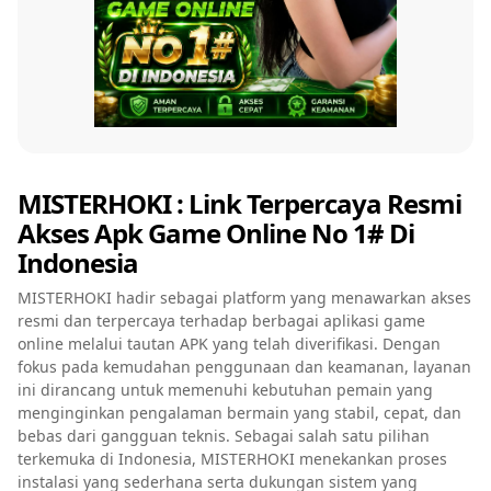
MISTERHOKI : Link Terpercaya Resmi
Akses Apk Game Online No 1# Di
Indonesia
MISTERHOKI hadir sebagai platform yang menawarkan akses
resmi dan terpercaya terhadap berbagai aplikasi game
online melalui tautan APK yang telah diverifikasi. Dengan
fokus pada kemudahan penggunaan dan keamanan, layanan
ini dirancang untuk memenuhi kebutuhan pemain yang
menginginkan pengalaman bermain yang stabil, cepat, dan
bebas dari gangguan teknis. Sebagai salah satu pilihan
terkemuka di Indonesia, MISTERHOKI menekankan proses
instalasi yang sederhana serta dukungan sistem yang