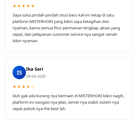
★★★★★
Saya suka pindah-pindah situs baru kali ini netap di satu
platform MISTERHOKI yang bikin saya ketagihan dan
nyaman, karna semua fitur permainan lengkap, akses yang
cepat, dan pelayanan customer service nya sangat ramah
bikin nyaman.
Ika Sari
IS
29-04-2026
★★★★☆
Duh gak ada kurang nya bermain di MISTERHOKI bikin nagih,
platform ini navigasi nya jelas, server nya stabil, sistem nya
cepat pokok nya the best lah.