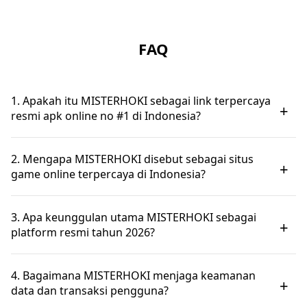
FAQ
1. Apakah itu MISTERHOKI sebagai link terpercaya
+
resmi apk online no #1 di Indonesia?
MISTERHOKI sudah di akui melalui liensi resmi yang
2. Mengapa MISTERHOKI disebut sebagai situs
memberikan pengelaman bermain yang optimal, dan sesnasi
+
game online terpercaya di Indonesia?
bermain yang lebih menyenangkan dari platform manapun.
MISTERHOKI memperoleh kepercayaan karena menerapkan
3. Apa keunggulan utama MISTERHOKI sebagai
sistem proteksi data berlapis, proses transaksi yang cepat
+
platform resmi tahun 2026?
dan aman, serta layanan pelanggan yang responsif.
Komitmen terhadap transparansi dan integritas menjadikan
Keunggulan utama MISTERHOKI terletak pada kombinasi
platform ini pilihan utama bagi pengguna yang
4. Bagaimana MISTERHOKI menjaga keamanan
teknologi modern, antarmuka yang mudah digunakan, dan
+
mengutamakan keamanan.
data dan transaksi pengguna?
fokus pada kenyamanan pengguna. Platform ini terus